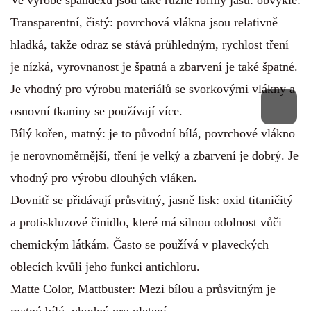
Ve výrobě spandexu jsou také různé formy jasu: obvykle:
Transparentní, čistý: povrchová vlákna jsou relativně
hladká, takže odraz se stává průhledným, rychlost tření
je nízká, vyrovnanost je špatná a zbarvení je také špatné.
Je vhodný pro výrobu materiálů se svorkovými vlákny a
osnovní tkaniny se používají více.
Bílý kořen, matný: je to původní bílá, povrchové vlákno
je nerovnoměrnější, tření je velký a zbarvení je dobrý. Je
vhodný pro výrobu dlouhých vláken.
Dovnitř se přidávají průsvitný, jasně lisk: oxid titaničitý
a protiskluzové činidlo, které má silnou odolnost vůči
chemickým látkám. Často se používá v plaveckých
oblecích kvůli jeho funkci antichloru.
Matte Color, Mattbuster: Mezi bílou a průsvitným je