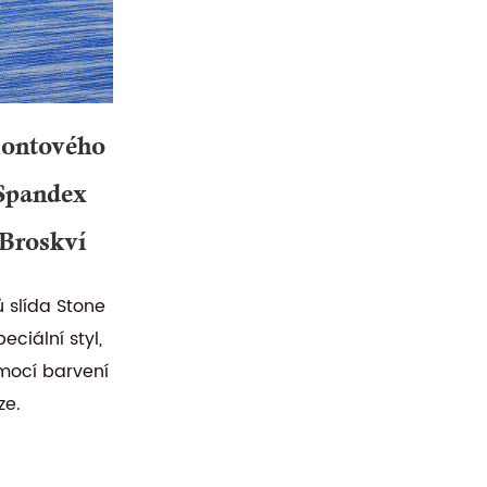
iontového
Spandex
Broskví
ů slída Stone
ciální styl,
mocí barvení
ze.