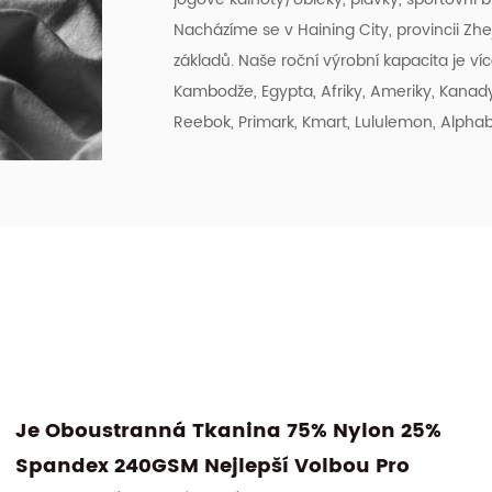
Nacházíme se v Haining City, provincii Zh
základů. Naše roční výrobní kapacita je v
Kambodže, Egypta, Afriky, Ameriky, Kanady
Reebok, Primark, Kmart, Lululemon, Alphab
Proč Je Recycled Poly 5% Spandex Soft
Touch Single Jersey Chytrou Volbou Pro