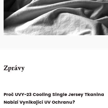
Zprávy
a
Je Oboustranná Tkanina 75% Nylon 25%
Spandex 240GSM Nejlepší Volbou Pro