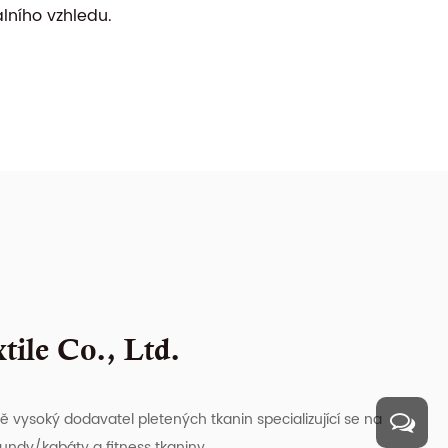
lního vzhledu.
ile Co., Ltd.
ně vysoký dodavatel pletených tkanin specializující se na
bundy/kabáty a fitness tkaniny.