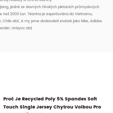
ejiang, jedné ze slavných čínských pletacích průmyslových
íce než 2000 tun. Tkanina je exportována do Vietnamu,
, Chile atd., A my jsme dodavateli značek jako Nike, Adidas
order, Unisync atd.
Jak Vyrábíte Oblečení Na Jógu Pomocí
Elastického Oboustranného Úpletu CY320