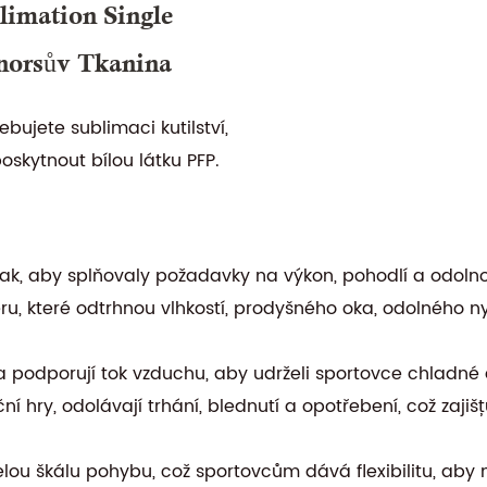
limation Single
norsův Tkanina
bujete sublimaci kutilství,
skytnout bílou látku PFP.
tak, aby splňovaly požadavky na výkon, pohodlí a odolno
teru, které odtrhnou vlhkostí, prodyšného oka, odolného 
a podporují tok vzduchu, aby udrželi sportovce chladné a
í hry, odolávají trhání, blednutí a opotřebení, což zajišťu
 celou škálu pohybu, což sportovcům dává flexibilitu, ab