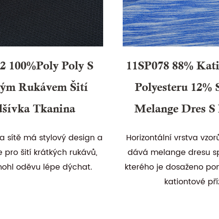
2 100%poly Poly S
11SP078 88% Kat
ým Rukávem Šití
Polyesteru 12% 
dšívka Tkanina
Melange Dres S 
a sítě má stylový design a
Horizontální vrstva vzor
 pro šití krátkých rukávů,
dává melange dresu spe
ohl oděvu lépe dýchat.
kterého je dosaženo po
kationtové pří