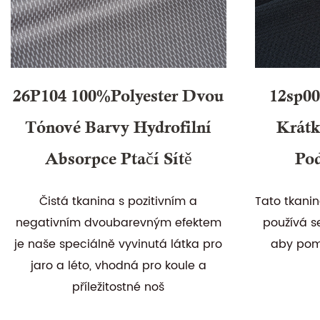
26P104 100%polyester Dvou
12sp00
Tónové Barvy Hydrofilní
Krátk
Absorpce Ptačí Sítě
Po
Čistá tkanina s pozitivním a
Tato tkanin
negativním dvoubarevným efektem
používá se
je naše speciálně vyvinutá látka pro
aby pom
jaro a léto, vhodná pro koule a
příležitostné noš