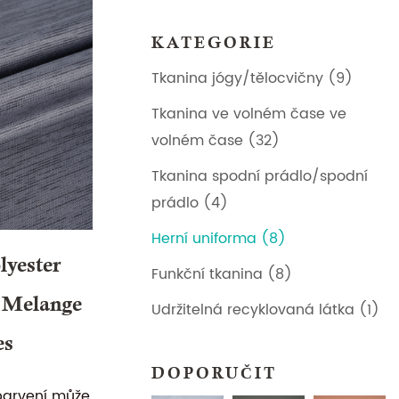
KATEGORIE
Tkanina jógy/tělocvičny (9)
Tkanina ve volném čase ve
volném čase (32)
Tkanina spodní prádlo/spodní
prádlo (4)
Herní uniforma (8)
yester
Funkční tkanina (8)
 Melange
Udržitelná recyklovaná látka (1)
es
DOPORUČIT
barvení může