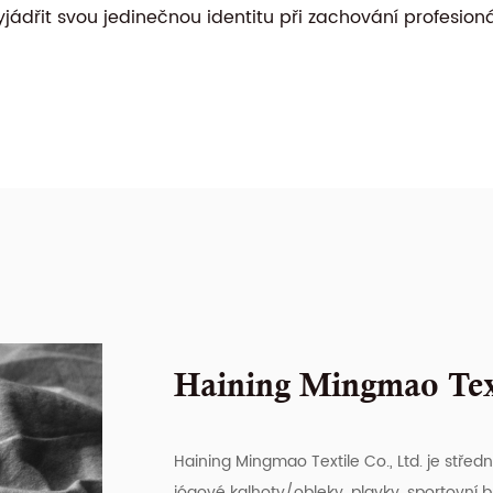
ádřit svou jedinečnou identitu při zachování profesioná
Haining Mingmao Text
Haining Mingmao Textile Co., Ltd. je střed
jógové kalhoty/obleky, plavky, sportovní 