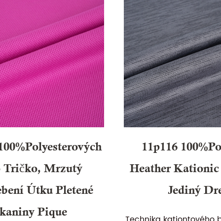
100%polyesterových
11p116 100%pol
 Tričko, Mrzutý
Heather Kationic
bení Útku Pletené
Jediný Dr
kaniny Pique
Technika kationtového 