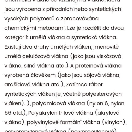
jsou vyrobena z přírodních nebo syntetických
vysokých polymerů a zpracovávána
chemickými metodami. Lze je rozdělit do dvou
kategorií: umělá vlákna a syntetická vlákna.
Existují dva druhy umělých vláken, jmenovitě
umělá celulózová vlákna (jako jsou viskózová
vlákna, silná vlákna atd.) A proteinová vlákna
vyrobená člověkem (jako jsou sójová vlákna,
arašídová vlákna atd.), Zatímco tábor
syntetických vláken je, včetně polyesterových
vláken). ), polyamidová vlákna (nylon 6, nylon
66 atd.), Polyakrylonitrilová vlákna (akrylová
vlákna), polyvinylové formální vlákna (vinylon),
polypropylenové vlákna (polypropylenové),